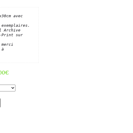
30cm avec 
exemplaires.

 Archive 
Print sur 
merci 
à 
00
€
ty