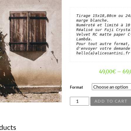
Tirage 15x18,80cm ou 24x
Numéroté et limité à 10 
Réalisé sur Fuji Crystal
Velvet RC matte paper C-
Lambda.

Pour tout autre format, 
d'envoyer votre demande 
hello{a}alicesantini.fr
49,00
€
–
69,
Format
Les Alpilles, 2020. #279 quanti
ADD TO CART
ducts